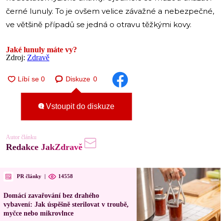
černé lunuly. To je ovšem velice závažné a nebezpečné,
ve většině případů se jedná o otravu těžkými kovy.
Jaké lunuly máte vy?
Zdroj:
Zdravě
Diskuze
0
Vstoupit do diskuze
Autor článku
Redakce JakZdravě
PR články
|
14558
Domácí zavařování bez drahého
vybavení: Jak úspěšně sterilovat v troubě,
myčce nebo mikrovlnce