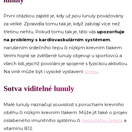
První otázkou zajisté je, kdy už jsou lunuly považovány
za velké. Zpravidla tomu tak je, když zabírají více než
třetinu nehtu. Pokud tomu tak je, tělo vás
upozorňuje
na problémy s kardiovaskulárním systémem
,
narušením srdečního tepu či nízkým krevním tlakem.
Velmi hojně se zvětšené lunuly objevují u sportovců a
všech lidí, jejichž povolání je spojené s fyzickou aktivitou.
Na vině může být i vysoké vystavení
stresu
.
Sotva viditelné lunuly
Malé lunuly naznačují souvislost s poruchami krevního
oběhu či nízkým krevním tlakem. Může jít také o projev
oslabeného imunitního systému či
nedostatku železa
a
vitamínu B12.