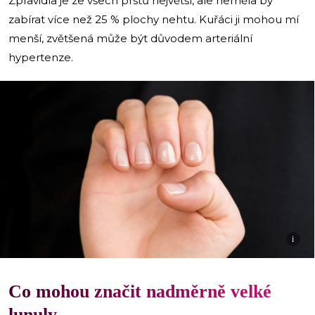
Zpravidla je ze všech prstů největší, ale neměla by
zabírat více než 25 % plochy nehtu. Kuřáci ji mohou mí
menší, zvětšená může být důvodem arteriální
hypertenze.
i
Co mohou značit nadměrně velké
lunuly