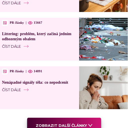
ČÍST DÁLE
PR články
|
15667
Littering: problém, který začíná jedním
odhozeným obalem
ČÍST DÁLE
PR články
|
14891
Nenápadné signály těla: co nepodcenit
ČÍST DÁLE
ZOBRAZIT DALŠÍ ČLÁNKY