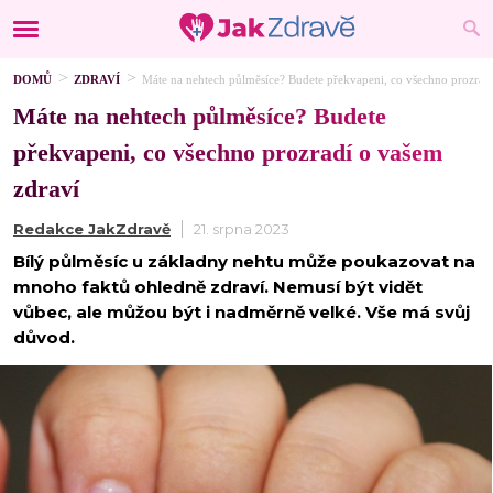
DOMŮ
ZDRAVÍ
Máte na nehtech půlměsíce? Budete překvapeni, co všechno prozrad
Máte na nehtech půlměsíce? Budete
překvapeni, co všechno prozradí o vašem
zdraví
Redakce JakZdravě
21. srpna 2023
Bílý půlměsíc u základny nehtu může poukazovat na
mnoho faktů ohledně zdraví. Nemusí být vidět
vůbec, ale můžou být i nadměrně velké. Vše má svůj
důvod.