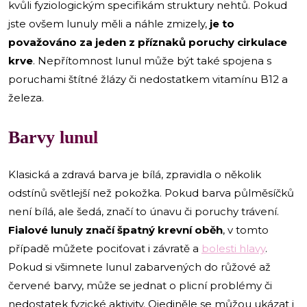
kvůli fyziologickým specifikám struktury nehtů. Pokud
jste ovšem lunuly měli a náhle zmizely,
je to
považováno za jeden z příznaků poruchy cirkulace
krve
. Nepřítomnost lunul může být také spojena s
poruchami štítné žlázy či nedostatkem vitamínu B12 a
železa.
Barvy lunul
Klasická a zdravá barva je bílá, zpravidla o několik
odstínů světlejší než pokožka. Pokud barva půlměsíčků
není bílá, ale šedá, značí to únavu či poruchy trávení.
Fialové lunuly značí špatný krevní oběh
, v tomto
případě můžete pociťovat i závratě a
bolesti hlavy
.
Pokud si všimnete lunul zabarvených do růžové až
červené barvy, může se jednat o plicní problémy či
nedostatek fyzické aktivity. Ojediněle se můžou ukázat i