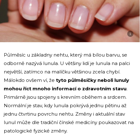
i
Půlměsíc u základny nehtu, který má bílou barvu, se
odborně nazývá lunula. U většiny lidí je lunula na palci
největší, zatímco na malíčku většinou zcela chybí.
Málokdo ovšem ví, že
tyto půlměsíčky neboli lunuly
mohou říct mnoho informací o zdravotním stavu
.
Primárně jsou spojeny s krevním oběhem a srdcem.
Normální je stav, kdy lunula pokrývá jednu pětinu až
jednu čtvrtinu povrchu nehtu. Změny i aktuální stav
lunul může dle tradiční čínské medicíny poukazovat na
patologické fyzické změny.