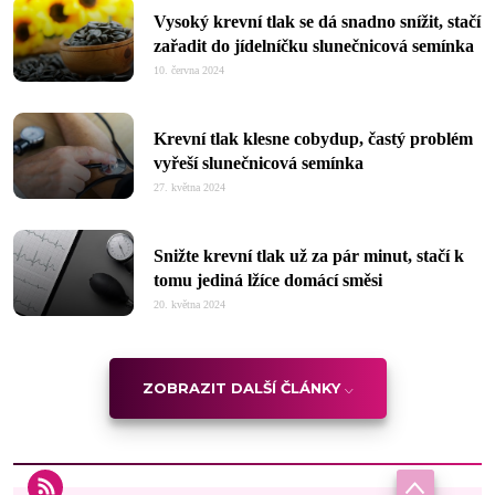
Vysoký krevní tlak se dá snadno snížit, stačí
zařadit do jídelníčku slunečnicová semínka
10. června 2024
Krevní tlak klesne cobydup, častý problém
vyřeší slunečnicová semínka
27. května 2024
Snižte krevní tlak už za pár minut, stačí k
tomu jediná lžíce domácí směsi
20. května 2024
ZOBRAZIT DALŠÍ ČLÁNKY