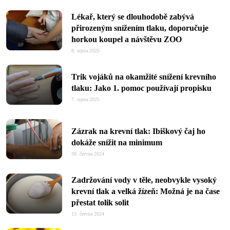
Lékař, který se dlouhodobě zabývá
přirozeným snížením tlaku, doporučuje
horkou koupel a návštěvu ZOO
8. srpna 2025
Trik vojáků na okamžité snížení krevního
tlaku: Jako 1. pomoc používají propisku
7. srpna 2025
Zázrak na krevní tlak: Ibiškový čaj ho
dokáže snížit na minimum
30. června 2024
Zadržování vody v těle, neobvykle vysoký
krevní tlak a velká žízeň: Možná je na čase
přestat tolik solit
13. června 2024