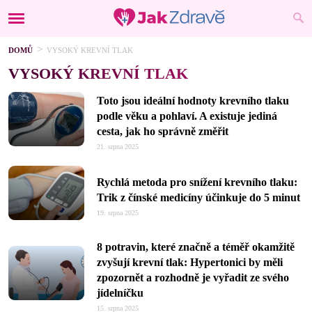
DOMŮ
VYSOKÝ KREVNÍ TLAK
VYSOKÝ KREVNÍ TLAK
Toto jsou ideální hodnoty krevního tlaku
podle věku a pohlaví. A existuje jediná
cesta, jak ho správně změřit
21. srpna 2025
Rychlá metoda pro snížení krevního tlaku:
Trik z čínské medicíny účinkuje do 5 minut
19. srpna 2025
8 potravin, které značně a téměř okamžitě
zvyšují krevní tlak: Hypertonici by měli
zpozornět a rozhodně je vyřadit ze svého
jídelníčku
15. srpna 2025